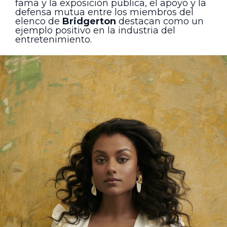
fama y la exposición pública, el apoyo y la
defensa mutua entre los miembros del
elenco de
Bridgerton
destacan como un
ejemplo positivo en la industria del
entretenimiento.