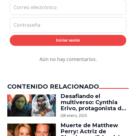
Iniciar sesión
Aún no hay comentarios.
CONTENIDO RELACIONADO
Desafiando el
multiverso: Cynthia
Erivo, protagonista de
‘Wicked’, quiere ser
8 enero, 2025
Storm en el MCU
Muerte de Matthew
Perry: Actriz de