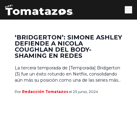
‘BRIDGERTON’: SIMONE ASHLEY
DEFIENDE A NICOLA
COUGHLAN DEL BODY-
SHAMING EN REDES
La tercera temporada de [Temporada] Bridgerton
(3) fue un éxito rotundo en Netflix, consolidando
aún más su posición como una de las series más
populares de la plataforma. No te pierdas: 'The
Por
Redacción Tomatazos
el 23 junio, 2024
Boys' estuvo a punto de ser una trilogía de
películas, pero Marvel le 'truncó' la carrera Con su
mezcla de romance, drama y […]