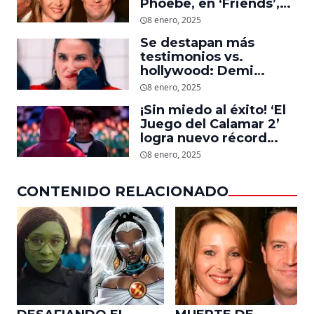
Phoebe, en ‘Friends’,
descubre un emotivo
8 enero, 2025
mensaje que el actor le
Se destapan más
dejó
testimonios vs.
hollywood: Demi
Moore, protagonista de
8 enero, 2025
‘La Sustancia’, revela el
¡Sin miedo al éxito! ‘El
daño que le hizo la
Juego del Calamar 2’
industria a su cuerpo
logra nuevo récord
mundial en tan solo 11
8 enero, 2025
días en Netflix
CONTENIDO RELACIONADO