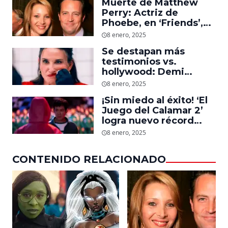
Muerte de Matthew
Perry: Actriz de
Phoebe, en ‘Friends’,
descubre un emotivo
8 enero, 2025
mensaje que el actor le
Se destapan más
dejó
testimonios vs.
hollywood: Demi
Moore, protagonista de
8 enero, 2025
‘La Sustancia’, revela el
¡Sin miedo al éxito! ‘El
daño que le hizo la
Juego del Calamar 2’
industria a su cuerpo
logra nuevo récord
mundial en tan solo 11
8 enero, 2025
días en Netflix
CONTENIDO RELACIONADO