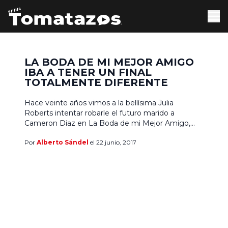
LA BODA DE MI MEJOR AMIGO
IBA A TENER UN FINAL
TOTALMENTE DIFERENTE
Hace veinte años vimos a la bellísima Julia
Roberts intentar robarle el futuro marido a
Cameron Diaz en La Boda de mi Mejor Amigo,
película dirigida por P.J. Hogan y que fue todo un
Por
Alberto Sándel
el 22 junio, 2017
éxito, tanto en la taquilla -recaudando casi US$300
millones en todo el mundo-, como en la crítica.
Además, fue reconocida por […]