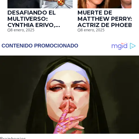
DESAFIANDO EL
MUERTE DE
MULTIVERSO:
MATTHEW PERRY:
CYNTHIA ERIVO,
ACTRIZ DE PHOEBE,
8 enero, 2025
8 enero, 2025
PROTAGONISTA DE
EN ‘FRIENDS’,
‘WICKED’, QUIERE
DESCUBRE UN
SER STORM EN EL
EMOTIVO MENSAJE
MCU
QUE EL ACTOR LE
DEJÓ