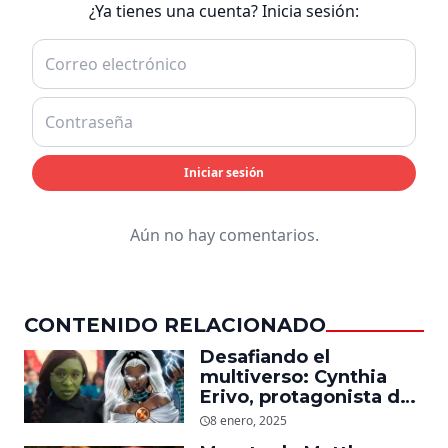
¿Ya tienes una cuenta? Inicia sesión:
Iniciar sesión
Aún no hay comentarios.
CONTENIDO RELACIONADO
Desafiando el
multiverso: Cynthia
Erivo, protagonista de
‘Wicked’, quiere ser
8 enero, 2025
Storm en el MCU