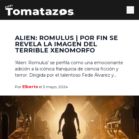
ALIEN: ROMULUS | POR FIN SE
REVELA LA IMAGEN DEL
TERRIBLE XENOMORFO
'Alien: Romulus' se perfila como una emocionante
adición a la icónica franquicia de ciencia ficción y
terror. Dirigida por el talentoso Fede Álvarez y
coescrita por Álvarez y Rodo Sayagues. La
Por
Elberto
el 3 mayo, 2024
producción de 'Alien: Romulus' fue posible gracias
a la adquisición de 21st Century Fox por parte de
The Walt Disney Company, lo que permitió […]