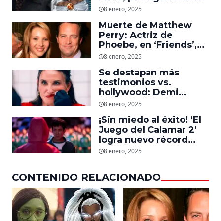
‘Wicked’, quiere ser
8 enero, 2025
Storm en el MCU
Muerte de Matthew
Perry: Actriz de
Phoebe, en ‘Friends’,
descubre un emotivo
8 enero, 2025
mensaje que el actor le
Se destapan más
dejó
testimonios vs.
hollywood: Demi
Moore, protagonista de
8 enero, 2025
‘La Sustancia’, revela el
¡Sin miedo al éxito! ‘El
daño que le hizo la
Juego del Calamar 2’
industria a su cuerpo
logra nuevo récord
mundial en tan solo 11
8 enero, 2025
días en Netflix
CONTENIDO RELACIONADO