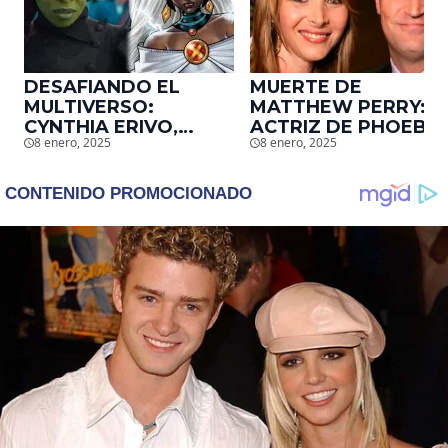
DESAFIANDO EL
MUERTE DE
MULTIVERSO:
MATTHEW PERRY:
CYNTHIA ERIVO,
ACTRIZ DE PHOEBE,
8 enero, 2025
8 enero, 2025
PROTAGONISTA DE
EN ‘FRIENDS’,
‘WICKED’, QUIERE
DESCUBRE UN
SER STORM EN EL
EMOTIVO MENSAJE
MCU
QUE EL ACTOR LE
DEJÓ