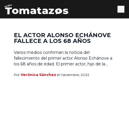
EL ACTOR ALONSO ECHÁNOVE
FALLECE A LOS 68 AÑOS
Varios medios confirman la noticia del
fallecimiento del primer actor Alonso Echánove a
los 68 años de edad. El primer actor, hijo de la
también intérprete Josefina Echánove, pasó más
Por
Verónica Sánchez
el 1 diciembre, 2022
de 50 años dedicado a la industria, tanto en el
escenario como detrás de él, pues pasó buena
parte de su trayectoria dando clases a […]