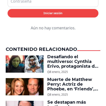
Iniciar sesión
Aún no hay comentarios.
CONTENIDO RELACIONADO
Desafiando el
multiverso: Cynthia
Erivo, protagonista de
‘Wicked’, quiere ser
8 enero, 2025
Storm en el MCU
Muerte de Matthew
Perry: Actriz de
Phoebe, en ‘Friends’,
descubre un emotivo
8 enero, 2025
mensaje que el actor le
Se destapan más
dejó