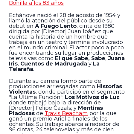
Bonilla a los 83 años
Echánove nació el 28 de agosto de 1954 y
llamó la atención del público desde su
debut en
A Fuego Lento
, cinta de 1980
dirigida por [Director] Juan Ibáñez que
cuenta la historia de un hombre que
trabaja en un teatro y termina involucrado
en el mundo criminal. El actor poco a poco
fue encontrando su lugar en producciones
televisivas como
El que Sabe, Sabe
,
Juana
Iris
,
Cuentos de Madrugada
y
La
Telaraña
.
Durante su carrera formó parte de
producciones arriesgadas como
Historias
Violentas
, donde participó en el segmento
"La Última Función";
Los Motivos de Luz
,
donde trabajó bajo la dirección de
[Director] Felipe Cazals; y
Mentiras
Piadosas
de
Travis Beacham
por la que
ganó un premio Ariel a finales de los
ochentas. Su trabajo abarca alrededor de
96 cintas, 24 telenovelas y más de cien