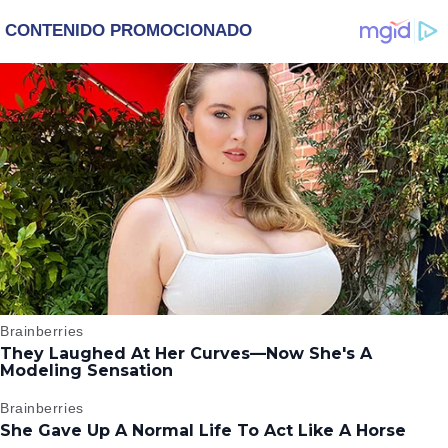
‘WICKED’, QUIERE
DESCUBRE UN
SER STORM EN EL
EMOTIVO MENSAJE
MCU
QUE EL ACTOR LE
DEJÓ