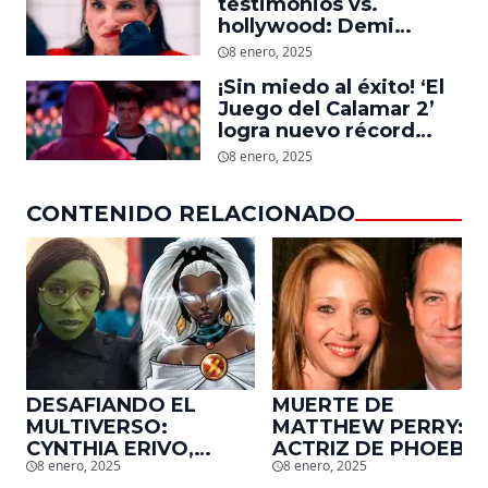
testimonios vs.
hollywood: Demi
Moore, protagonista de
8 enero, 2025
‘La Sustancia’, revela el
¡Sin miedo al éxito! ‘El
daño que le hizo la
Juego del Calamar 2’
industria a su cuerpo
logra nuevo récord
mundial en tan solo 11
8 enero, 2025
días en Netflix
CONTENIDO RELACIONADO
DESAFIANDO EL
MUERTE DE
MULTIVERSO:
MATTHEW PERRY:
CYNTHIA ERIVO,
ACTRIZ DE PHOEBE,
8 enero, 2025
8 enero, 2025
PROTAGONISTA DE
EN ‘FRIENDS’,