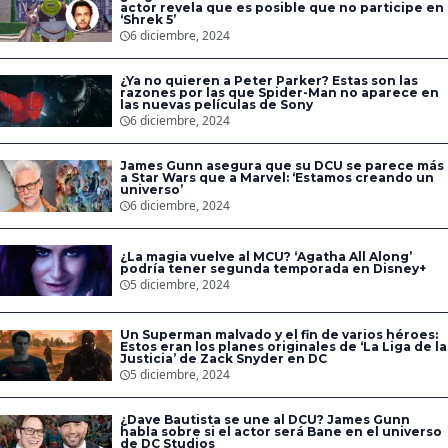
actor revela que es posible que no participe en
‘Shrek 5’
6 diciembre, 2024
¿Ya no quieren a Peter Parker? Estas son las
razones por las que Spider-Man no aparece en
las nuevas películas de Sony
6 diciembre, 2024
James Gunn asegura que su DCU se parece más
a Star Wars que a Marvel: ‘Estamos creando un
universo’
6 diciembre, 2024
¿La magia vuelve al MCU? ‘Agatha All Along’
podría tener segunda temporada en Disney+
5 diciembre, 2024
Un Superman malvado y el fin de varios héroes:
Estos eran los planes originales de ‘La Liga de la
Justicia’ de Zack Snyder en DC
5 diciembre, 2024
¿Dave Bautista se une al DCU? James Gunn
habla sobre si el actor será Bane en el universo
de DC Studios