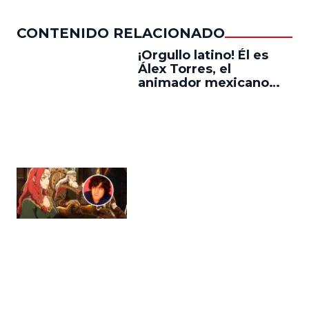
CONTENIDO RELACIONADO
¡Orgullo latino! Él es
Álex Torres, el
animador mexicano
que trabajó en ‘La
Guerra de los
Rohirrim,’ ‘Jujutsu
Kaisen’ y ‘One Piece’