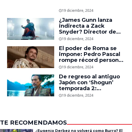
19 diciembre, 2024
¿James Gunn lanza
indirecta a Zack
Snyder? Director de
‘Superman’ explica
19 diciembre, 2024
cómo quería que
El poder de Roma se
luciera el nuevo traje
impone: Pedro Pascal
del superhéroe
rompe récord personal
en taquilla con
19 diciembre, 2024
‘Gladiador 2’
De regreso al antiguo
Japón con ‘Shogun’
temporada 2:
Showrunners explican
19 diciembre, 2024
cómo expandirán la
esperada secuela
TE RECOMENDAMOS
¿Eugenio Derbez no volverá como Burro? El