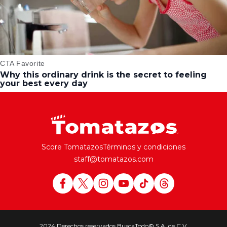
Score Tomatazos
Términos y condiciones
staff@tomatazos.com
2024 Derechos reservados BuscaTodo© S.A. de C.V.