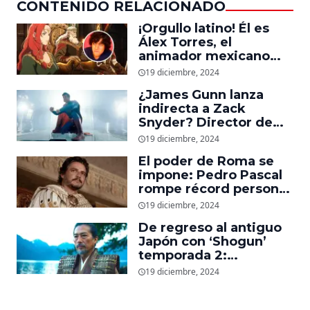
CONTENIDO RELACIONADO
¡Orgullo latino! Él es
Álex Torres, el
animador mexicano
que trabajó en ‘La
19 diciembre, 2024
Guerra de los
¿James Gunn lanza
Rohirrim,’ ‘Jujutsu
indirecta a Zack
Kaisen’ y ‘One Piece’
Snyder? Director de
‘Superman’ explica
19 diciembre, 2024
cómo quería que
El poder de Roma se
luciera el nuevo traje
impone: Pedro Pascal
del superhéroe
rompe récord personal
en taquilla con
19 diciembre, 2024
‘Gladiador 2’
De regreso al antiguo
Japón con ‘Shogun’
temporada 2:
Showrunners explican
19 diciembre, 2024
cómo expandirán la
esperada secuela