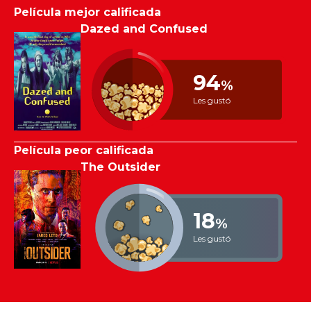
Película mejor calificada
Dazed and Confused
94
%
Les gustó
Película peor calificada
The Outsider
18
%
Les gustó