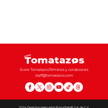
Score Tomatazos
Términos y condiciones
staff@tomatazos.com
2024 Derechos reservados BuscaTodo© S.A. de C.V.