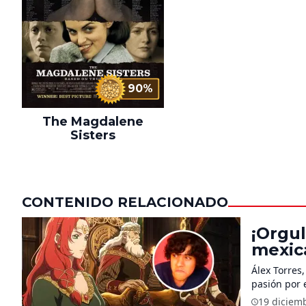
90%
The Magdalene
Sisters
CONTENIDO RELACIONADO
¡Orgul
mexica
Rohirr
Álex Torres
pasión por 
19 diciem