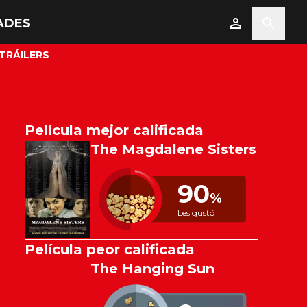
ADES
TRÁILERS
Película mejor calificada
The Magdalene Sisters
90
%
Les gustó
Película peor calificada
The Hanging Sun