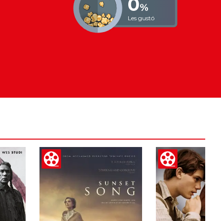
0
%
Les gustó