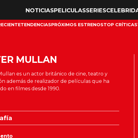
NOTICIAS
PELICULAS
SERIES
CELEBRID
RECIENTE
TENDENCIAS
PRÓXIMOS ESTRENOS
TOP CRÍTICAS
TER MULLAN
ullan es un actor británico de cine, teatro y
ión además de realizador de películas que ha
do en filmes desde 1990.
afía
iento