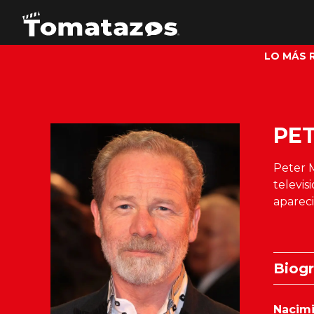
LO MÁS 
PE
Peter M
televis
apareci
Biogr
Nacim