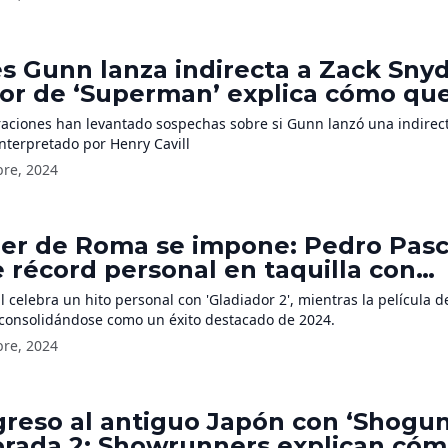
s Gunn lanza indirecta a Zack Sny
tor de ‘Superman’ explica cómo que
ciera el nuevo traje del superhéro
raciones han levantado sospechas sobre si Gunn lanzó una indirect
terpretado por Henry Cavill
bre, 2024
der de Roma se impone: Pedro Pasc
 récord personal en taquilla con
ador 2’
 celebra un hito personal con 'Gladiador 2', mientras la película d
 consolidándose como un éxito destacado de 2024.
bre, 2024
greso al antiguo Japón con ‘Shogun
rada 2: Showrunners explican có