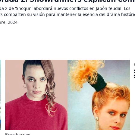
dirán la esperada secuela
a 2 de 'Shogun' abordará nuevos conflictos en Japón feudal. Los
 comparten su visión para mantener la esencia del drama históric
bre, 2024