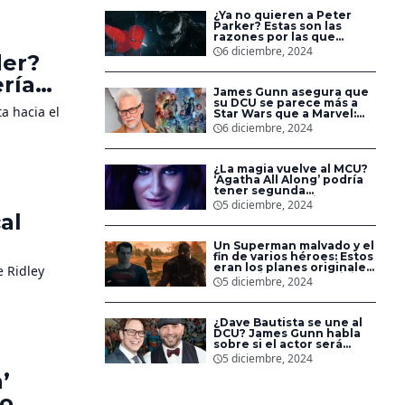
¿Ya no quieren a Peter
Parker? Estas son las
razones por las que
Spider-Man no aparece
6 diciembre, 2024
der?
en las nuevas películas de
Sony
ría
James Gunn asegura que
e
su DCU se parece más a
a hacia el
Star Wars que a Marvel:
‘Estamos creando un
6 diciembre, 2024
universo’
¿La magia vuelve al MCU?
‘Agatha All Along’ podría
tener segunda
temporada en Disney+
5 diciembre, 2024
al
Un Superman malvado y el
fin de varios héroes: Estos
eran los planes originales
e Ridley
de ‘La Liga de la Justicia’
5 diciembre, 2024
de Zack Snyder en DC
¿Dave Bautista se une al
DCU? James Gunn habla
sobre si el actor será
Bane en el universo de DC
5 diciembre, 2024
Studios
’
mo