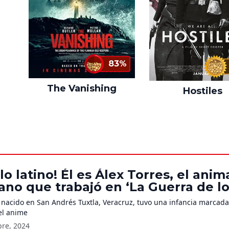
83%
The Vanishing
Hostiles
lo latino! Él es Álex Torres, el ani
no que trabajó en ‘La Guerra de l
im,’ ‘Jujutsu Kaisen’ y ‘One Piece’
, nacido en San Andrés Tuxtla, Veracruz, tuvo una infancia marcada
el anime
bre, 2024