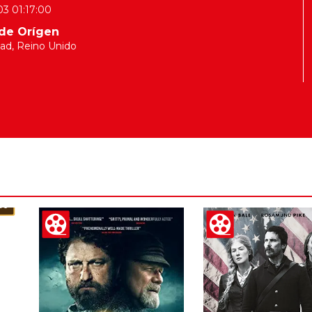
03 01:17:00
de Orígen
ad, Reino Unido
%