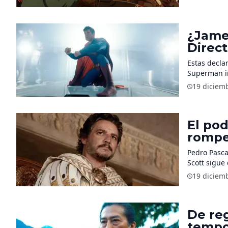
¿Jame
Direc
que lu
Estas decla
Superman in
19 diciem
El po
rompe
‘Gladi
Pedro Pascal
Scott sigue
19 diciem
De re
tempo