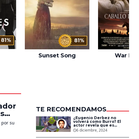
81%
81%
War Hor
Sunset Song
mador
TE RECOMENDAMOS
os
¿Eugenio Derbez no
volverá como Burro? El
 por su
actor revela que es
posible que no participe
6 diciembre, 2024
en ‘Shrek 5’