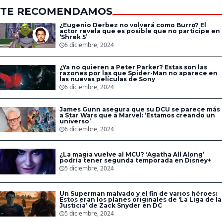
TE RECOMENDAMOS
¿Eugenio Derbez no volverá como Burro? El
actor revela que es posible que no participe en
‘Shrek 5’
6 diciembre, 2024
¿Ya no quieren a Peter Parker? Estas son las
razones por las que Spider-Man no aparece en
las nuevas películas de Sony
6 diciembre, 2024
James Gunn asegura que su DCU se parece más
a Star Wars que a Marvel: ‘Estamos creando un
universo’
6 diciembre, 2024
¿La magia vuelve al MCU? ‘Agatha All Along’
podría tener segunda temporada en Disney+
5 diciembre, 2024
Un Superman malvado y el fin de varios héroes:
Estos eran los planes originales de ‘La Liga de la
Justicia’ de Zack Snyder en DC
5 diciembre, 2024