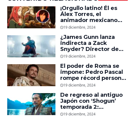
¡Orgullo latino! Él es
Álex Torres, el
animador mexicano
que trabajó en ‘La
19 diciembre, 2024
Guerra de los
¿James Gunn lanza
Rohirrim,’ ‘Jujutsu
indirecta a Zack
Kaisen’ y ‘One Piece’
Snyder? Director de
‘Superman’ explica
19 diciembre, 2024
cómo quería que
El poder de Roma se
luciera el nuevo traje
impone: Pedro Pascal
del superhéroe
rompe récord personal
en taquilla con
19 diciembre, 2024
‘Gladiador 2’
De regreso al antiguo
Japón con ‘Shogun’
temporada 2:
Showrunners explican
19 diciembre, 2024
cómo expandirán la
esperada secuela