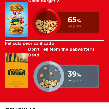
Good Burger 2
65
%
Les gustó
Película peor calificada
Don't Tell Mom the Babysitter's
Dead
39
%
Les gustó