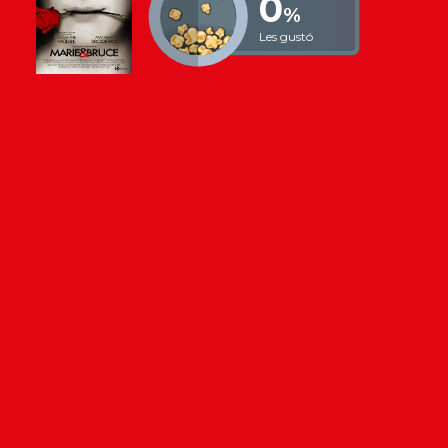
0
%
Les gustó