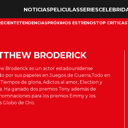
NOTICIAS
PELICULAS
SERIES
CELEBRID
RECIENTE
TENDENCIAS
PRÓXIMOS ESTRENOS
TOP CRÍTICAS
TTHEW BRODERICK
w Broderick es un actor estadounidense
do por sus papeles en Juegos de Guerra,Todo en
 Tiempos de gloria, Adictos al amor, Election y
la. Ha ganado dos premios Tony además de
 nominaciones para los premios Emmy y los
s Globo de Oro.