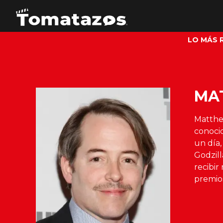
LO MÁS 
MA
Matthe
conoci
un día,
Godzil
recibir
premio