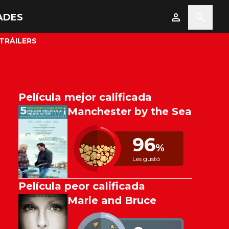
ADES
TRÁILERS
Película mejor calificada
Manchester by the Sea
96
%
Les gustó
Película peor calificada
Marie and Bruce