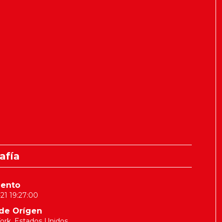
afía
iento
21 19:27:00
de Orígen
ork, Estados Unidos