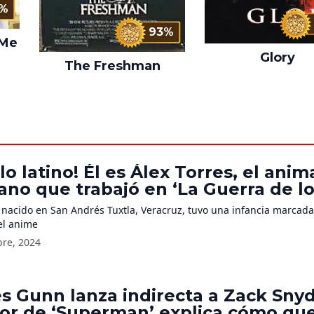
5%
93%
 Me
Glory
The Freshman
lo latino! Él es Álex Torres, el ani
no que trabajó en ‘La Guerra de l
im,’ ‘Jujutsu Kaisen’ y ‘One Piece’
, nacido en San Andrés Tuxtla, Veracruz, tuvo una infancia marcada
el anime
bre, 2024
s Gunn lanza indirecta a Zack Sny
tor de ‘Superman’ explica cómo que