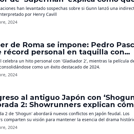
ciera el nuevo traje del superhéro
raciones han levantado sospechas sobre si Gunn lanzó una indirect
terpretado por Henry Cavill
bre, 2024
der de Roma se impone: Pedro Pasc
 récord personal en taquilla con
ador 2’
 celebra un hito personal con 'Gladiador 2', mientras la película d
 consolidándose como un éxito destacado de 2024.
bre, 2024
greso al antiguo Japón con ‘Shogun
rada 2: Showrunners explican có
dirán la esperada secuela
a 2 de 'Shogun' abordará nuevos conflictos en Japón feudal. Los
 comparten su visión para mantener la esencia del drama históric
bre, 2024