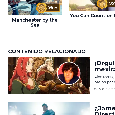
9
96%
You Can Count on
Manchester by the
Sea
CONTENIDO RELACIONADO
¡Orgul
mexica
Rohirr
Álex Torres
pasión por 
19 diciem
¿Jame
Direc