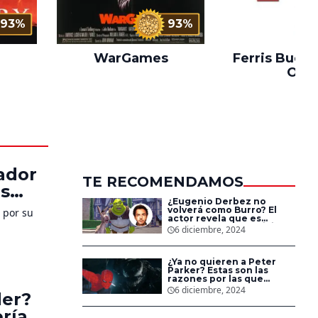
93%
93%
WarGames
Ferris Buelle
Off
mador
TE RECOMENDAMOS
os
¿Eugenio Derbez no
volverá como Burro? El
 por su
actor revela que es
posible que no participe
6 diciembre, 2024
en ‘Shrek 5’
¿Ya no quieren a Peter
Parker? Estas son las
razones por las que
Spider-Man no aparece
6 diciembre, 2024
der?
en las nuevas películas de
Sony
ría