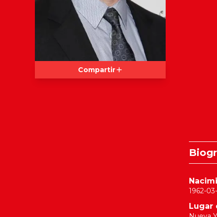
Compartir
Biogr
Nacim
1962-03-
Lugar 
Nueva Y