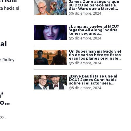
James Gunn asegura que
e
su DCU se parece más a
a hacia el
Star Wars que a Marvel:
‘Estamos creando un
6 diciembre, 2024
universo’
¿La magia vuelve al MCU?
‘Agatha All Along’ podría
tener segunda
temporada en Disney+
5 diciembre, 2024
al
Un Superman malvado y el
fin de varios héroes: Estos
eran los planes originales
e Ridley
de ‘La Liga de la Justicia’
5 diciembre, 2024
de Zack Snyder en DC
¿Dave Bautista se une al
DCU? James Gunn habla
sobre si el actor será
Bane en el universo de DC
5 diciembre, 2024
Studios
’
mo
o .