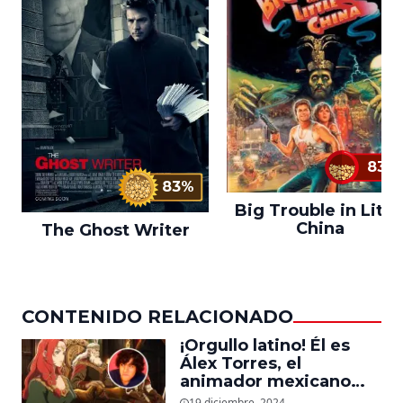
83%
83%
Big Trouble in Littl
China
The Ghost Writer
CONTENIDO RELACIONADO
¡Orgullo latino! Él es
Álex Torres, el
animador mexicano
que trabajó en ‘La
19 diciembre, 2024