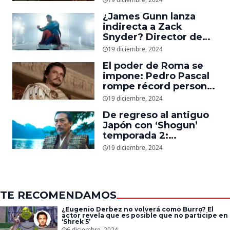
Guerra de los
¿James Gunn lanza
Rohirrim,’ ‘Jujutsu
indirecta a Zack
Kaisen’ y ‘One Piece’
Snyder? Director de
‘Superman’ explica
19 diciembre, 2024
cómo quería que
El poder de Roma se
luciera el nuevo traje
impone: Pedro Pascal
del superhéroe
rompe récord personal
en taquilla con
19 diciembre, 2024
‘Gladiador 2’
De regreso al antiguo
Japón con ‘Shogun’
temporada 2:
Showrunners explican
19 diciembre, 2024
cómo expandirán la
esperada secuela
TE RECOMENDAMOS
¿Eugenio Derbez no volverá como Burro? El
actor revela que es posible que no participe en
‘Shrek 5’
6 diciembre, 2024