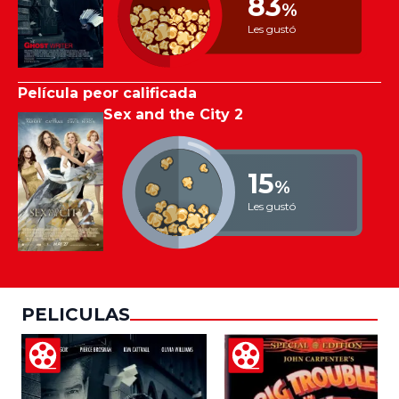
83
%
Les gustó
Película peor calificada
Sex and the City 2
15
%
Les gustó
PELICULAS