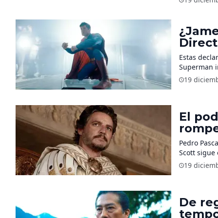
¿Jame
Direc
que lu
Estas decla
Superman in
19 diciem
El po
rompe
‘Gladi
Pedro Pascal
Scott sigue
19 diciem
De re
tempo