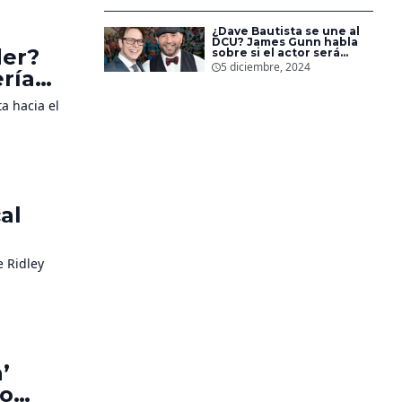
¿Dave Bautista se une al
DCU? James Gunn habla
der?
sobre si el actor será
Bane en el universo de DC
5 diciembre, 2024
ría
Studios
e
a hacia el
al
e Ridley
’
mo