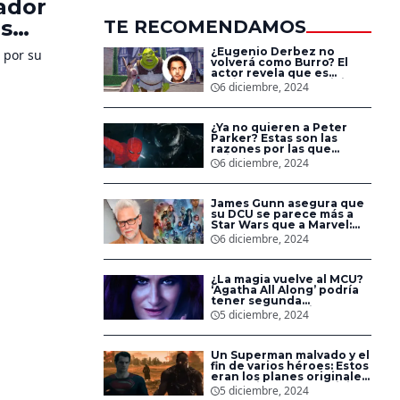
mador
os
TE RECOMENDAMOS
¿Eugenio Derbez no
 por su
volverá como Burro? El
actor revela que es
posible que no participe
6 diciembre, 2024
en ‘Shrek 5’
¿Ya no quieren a Peter
Parker? Estas son las
razones por las que
Spider-Man no aparece
6 diciembre, 2024
en las nuevas películas de
Sony
James Gunn asegura que
su DCU se parece más a
Star Wars que a Marvel:
‘Estamos creando un
6 diciembre, 2024
universo’
¿La magia vuelve al MCU?
‘Agatha All Along’ podría
tener segunda
temporada en Disney+
5 diciembre, 2024
Un Superman malvado y el
fin de varios héroes: Estos
eran los planes originales
de ‘La Liga de la Justicia’
5 diciembre, 2024
de Zack Snyder en DC