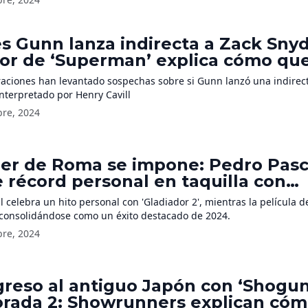
s Gunn lanza indirecta a Zack Sny
tor de ‘Superman’ explica cómo que
ciera el nuevo traje del superhéro
raciones han levantado sospechas sobre si Gunn lanzó una indirect
terpretado por Henry Cavill
bre, 2024
der de Roma se impone: Pedro Pasc
 récord personal en taquilla con
ador 2’
 celebra un hito personal con 'Gladiador 2', mientras la película d
 consolidándose como un éxito destacado de 2024.
bre, 2024
greso al antiguo Japón con ‘Shogun
rada 2: Showrunners explican có