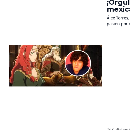
¡Orgul
mexica
Rohirr
Álex Torres
pasión por 
19 diciem