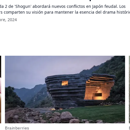
dirán la esperada secuela
a 2 de 'Shogun' abordará nuevos conflictos en Japón feudal. Los
 comparten su visión para mantener la esencia del drama históric
bre, 2024