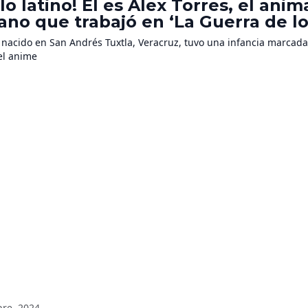
lo latino! Él es Álex Torres, el ani
no que trabajó en ‘La Guerra de l
im,’ ‘Jujutsu Kaisen’ y ‘One Piece’
, nacido en San Andrés Tuxtla, Veracruz, tuvo una infancia marcada
el anime
bre, 2024