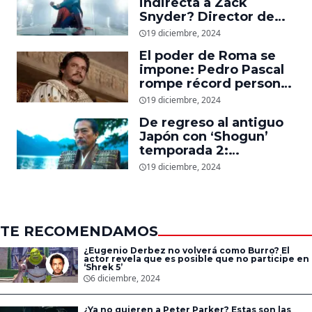
indirecta a Zack
Kaisen’ y ‘One Piece’
Snyder? Director de
‘Superman’ explica
19 diciembre, 2024
cómo quería que
El poder de Roma se
luciera el nuevo traje
impone: Pedro Pascal
del superhéroe
rompe récord personal
en taquilla con
19 diciembre, 2024
‘Gladiador 2’
De regreso al antiguo
Japón con ‘Shogun’
temporada 2:
Showrunners explican
19 diciembre, 2024
cómo expandirán la
esperada secuela
TE RECOMENDAMOS
¿Eugenio Derbez no volverá como Burro? El
actor revela que es posible que no participe en
‘Shrek 5’
6 diciembre, 2024
¿Ya no quieren a Peter Parker? Estas son las