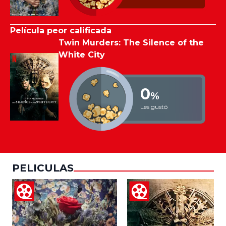
Película peor calificada
Twin Murders: The Silence of the
White City
0
%
Les gustó
PELICULAS