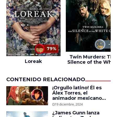
-1%
79%
Twin Murders: The
Loreak
Silence of the Whit
City
CONTENIDO RELACIONADO
¡Orgullo latino! Él es
Álex Torres, el
animador mexicano
que trabajó en ‘La
19 diciembre, 2024
Guerra de los
¿James Gunn lanza
Rohirrim,’ ‘Jujutsu