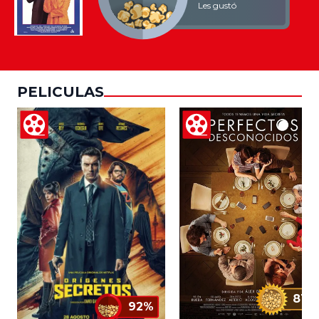
Les gustó
PELICULAS
81%
92%