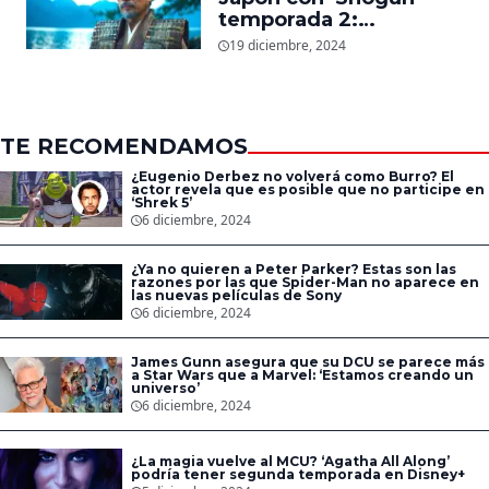
temporada 2:
Showrunners explican
19 diciembre, 2024
cómo expandirán la
esperada secuela
TE RECOMENDAMOS
¿Eugenio Derbez no volverá como Burro? El
actor revela que es posible que no participe en
‘Shrek 5’
6 diciembre, 2024
¿Ya no quieren a Peter Parker? Estas son las
razones por las que Spider-Man no aparece en
las nuevas películas de Sony
6 diciembre, 2024
James Gunn asegura que su DCU se parece más
a Star Wars que a Marvel: ‘Estamos creando un
universo’
6 diciembre, 2024
¿La magia vuelve al MCU? ‘Agatha All Along’
podría tener segunda temporada en Disney+