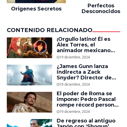
Perfectos
Orígenes Secretos
Desconocidos
CONTENIDO RELACIONADO
¡Orgullo latino! Él es
Álex Torres, el
animador mexicano
que trabajó en ‘La
19 diciembre, 2024
Guerra de los
¿James Gunn lanza
Rohirrim,’ ‘Jujutsu
indirecta a Zack
Kaisen’ y ‘One Piece’
Snyder? Director de
‘Superman’ explica
19 diciembre, 2024
cómo quería que
El poder de Roma se
luciera el nuevo traje
impone: Pedro Pascal
del superhéroe
rompe récord personal
en taquilla con
19 diciembre, 2024
‘Gladiador 2’
De regreso al antiguo
Japón con ‘Shogun’