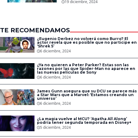
Showrunners explican
19 diciembre, 2024
cómo expandirán la
esperada secuela
TE RECOMENDAMOS
¿Eugenio Derbez no volverá como Burro? El
actor revela que es posible que no participe en
‘Shrek 5’
6 diciembre, 2024
¿Ya no quieren a Peter Parker? Estas son las
razones por las que Spider-Man no aparece en
las nuevas películas de Sony
6 diciembre, 2024
James Gunn asegura que su DCU se parece más
a Star Wars que a Marvel: ‘Estamos creando un
universo’
6 diciembre, 2024
¿La magia vuelve al MCU? ‘Agatha All Along’
podría tener segunda temporada en Disney+
5 diciembre, 2024