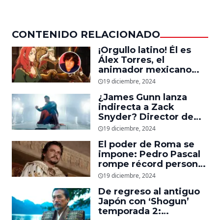
CONTENIDO RELACIONADO
¡Orgullo latino! Él es
Álex Torres, el
animador mexicano
que trabajó en ‘La
19 diciembre, 2024
Guerra de los
¿James Gunn lanza
Rohirrim,’ ‘Jujutsu
indirecta a Zack
Kaisen’ y ‘One Piece’
Snyder? Director de
‘Superman’ explica
19 diciembre, 2024
cómo quería que
El poder de Roma se
luciera el nuevo traje
impone: Pedro Pascal
del superhéroe
rompe récord personal
en taquilla con
19 diciembre, 2024
‘Gladiador 2’
De regreso al antiguo
Japón con ‘Shogun’
temporada 2: