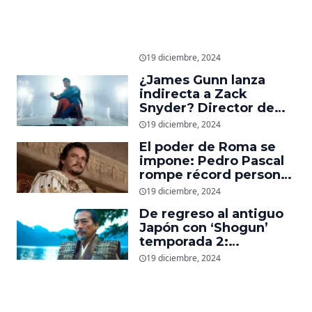
19 diciembre, 2024
¿James Gunn lanza
indirecta a Zack
Snyder? Director de
‘Superman’ explica
19 diciembre, 2024
cómo quería que
El poder de Roma se
luciera el nuevo traje
impone: Pedro Pascal
del superhéroe
rompe récord personal
en taquilla con
19 diciembre, 2024
‘Gladiador 2’
De regreso al antiguo
Japón con ‘Shogun’
temporada 2:
Showrunners explican
19 diciembre, 2024
cómo expandirán la
esperada secuela