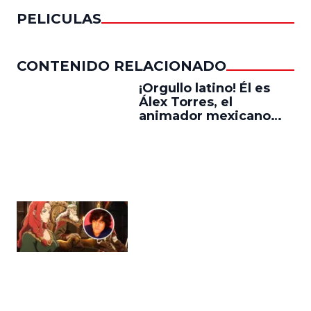
PELICULAS
CONTENIDO RELACIONADO
¡Orgullo latino! Él es
Álex Torres, el
animador mexicano
que trabajó en ‘La
Guerra de los
Rohirrim,’ ‘Jujutsu
Kaisen’ y ‘One Piece’