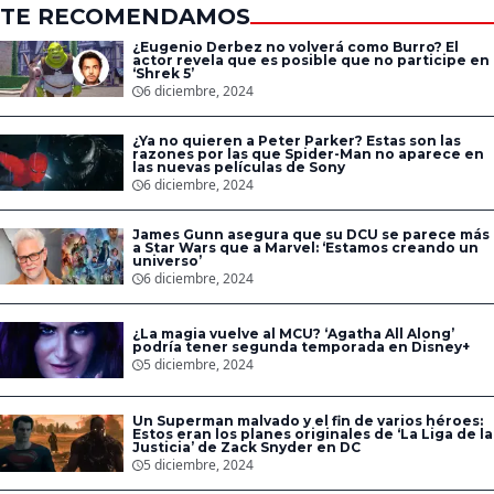
TE RECOMENDAMOS
¿Eugenio Derbez no volverá como Burro? El
actor revela que es posible que no participe en
‘Shrek 5’
6 diciembre, 2024
¿Ya no quieren a Peter Parker? Estas son las
razones por las que Spider-Man no aparece en
las nuevas películas de Sony
6 diciembre, 2024
James Gunn asegura que su DCU se parece más
a Star Wars que a Marvel: ‘Estamos creando un
universo’
6 diciembre, 2024
¿La magia vuelve al MCU? ‘Agatha All Along’
podría tener segunda temporada en Disney+
5 diciembre, 2024
Un Superman malvado y el fin de varios héroes:
Estos eran los planes originales de ‘La Liga de la
Justicia’ de Zack Snyder en DC
5 diciembre, 2024