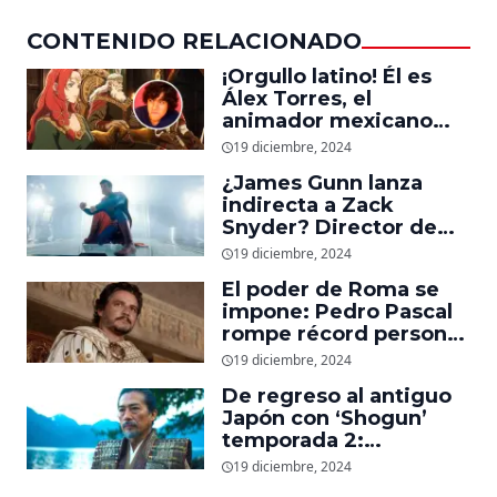
CONTENIDO RELACIONADO
¡Orgullo latino! Él es
Álex Torres, el
animador mexicano
que trabajó en ‘La
19 diciembre, 2024
Guerra de los
¿James Gunn lanza
Rohirrim,’ ‘Jujutsu
indirecta a Zack
Kaisen’ y ‘One Piece’
Snyder? Director de
‘Superman’ explica
19 diciembre, 2024
cómo quería que
El poder de Roma se
luciera el nuevo traje
impone: Pedro Pascal
del superhéroe
rompe récord personal
en taquilla con
19 diciembre, 2024
‘Gladiador 2’
De regreso al antiguo
Japón con ‘Shogun’
temporada 2:
Showrunners explican
19 diciembre, 2024
cómo expandirán la