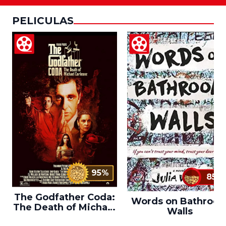
PELICULAS
95%
85%
The Godfather Coda:
Words on Bathroo
The Death of Michael
Walls
Corleone