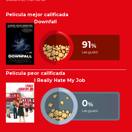
Película mejor calificada
Downfall
91
%
Les gustó
Película peor calificada
I Really Hate My Job
0
%
Les gustó