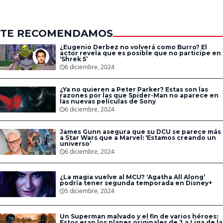
esperada secuela
TE RECOMENDAMOS
¿Eugenio Derbez no volverá como Burro? El
actor revela que es posible que no participe en
‘Shrek 5’
6 diciembre, 2024
¿Ya no quieren a Peter Parker? Estas son las
razones por las que Spider-Man no aparece en
las nuevas películas de Sony
6 diciembre, 2024
James Gunn asegura que su DCU se parece más
a Star Wars que a Marvel: ‘Estamos creando un
universo’
6 diciembre, 2024
¿La magia vuelve al MCU? ‘Agatha All Along’
podría tener segunda temporada en Disney+
5 diciembre, 2024
Un Superman malvado y el fin de varios héroes:
Estos eran los planes originales de ‘La Liga de la