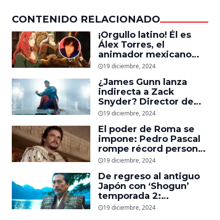
CONTENIDO RELACIONADO
¡Orgullo latino! Él es
Álex Torres, el
animador mexicano
que trabajó en ‘La
19 diciembre, 2024
Guerra de los
¿James Gunn lanza
Rohirrim,’ ‘Jujutsu
indirecta a Zack
Kaisen’ y ‘One Piece’
Snyder? Director de
‘Superman’ explica
19 diciembre, 2024
cómo quería que
El poder de Roma se
luciera el nuevo traje
impone: Pedro Pascal
del superhéroe
rompe récord personal
en taquilla con
19 diciembre, 2024
‘Gladiador 2’
De regreso al antiguo
Japón con ‘Shogun’
temporada 2:
Showrunners explican
19 diciembre, 2024
cómo expandirán la