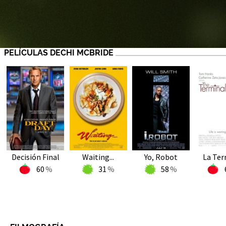
PELÍCULAS DECHI MCBRIDE
Decisión Final
Waiting...
Yo, Robot
La Ter
60
31
58