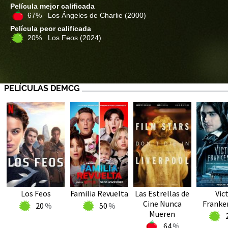
Película mejor calificada
67% Los Ángeles de Charlie
(2000)
Película peor calificada
20% Los Feos
(2024)
PELÍCULAS DEMCG
Los Feos
Familia Revuelta
Las Estrellas de
Vic
Cine Nunca
Franke
20
50
Mueren
64