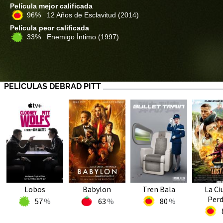
Película mejor calificada
96% 12 Años de Esclavitud
(2014)
Película peor calificada
33% Enemigo Íntimo
(1997)
PELÍCULAS DEBRAD PITT
Lobos
Babylon
Tren Bala
La Ci
Perd
57
63
80