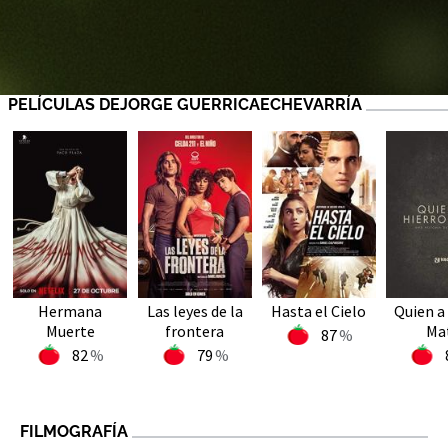
PELÍCULAS DEJORGE GUERRICAECHEVARRÍA
Hermana
Las leyes de la
Hasta el Cielo
Quien a
Muerte
frontera
Ma
87
82
79
FILMOGRAFÍA