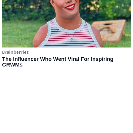
x
ADVERTISING
Términos y Condiciones
·
do.com S de RL de CV