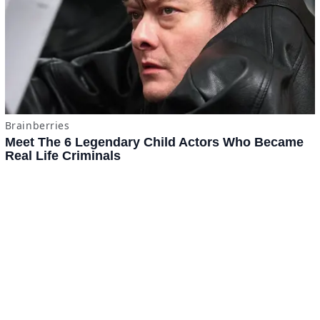
x
ADVERTISING
Términos y Condiciones
·
do.com S de RL de CV