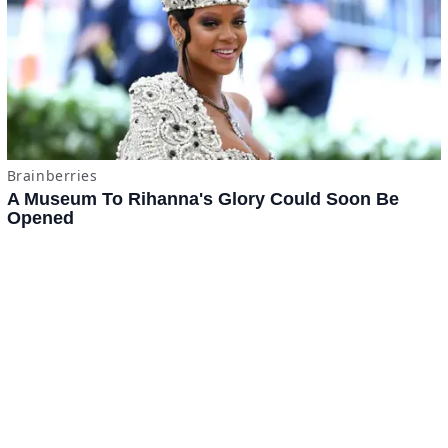
Tomatazos
Jitomámetro
Contacto
·
Derechos Reservados ©
BuscaTo