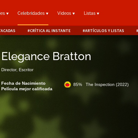
ies
Celebridades
Videos
Listas
TACADAS
CRÍTICA AL INSTANTE
ARTÍCULOS Y LISTAS
Elegance Bratton
Director, Escritor
Fecha de Nacimiento
85% The Inspection
(2022)
Película mejor calificada