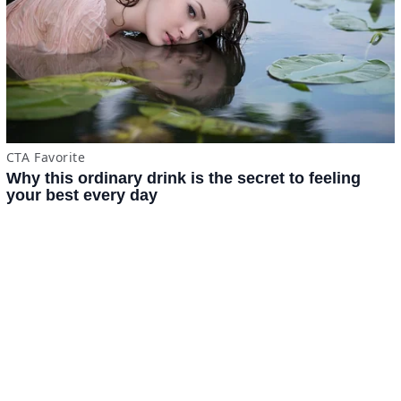
Tomatazos
Jitomámetro
Contacto
·
Derechos Reservados ©
BuscaTo