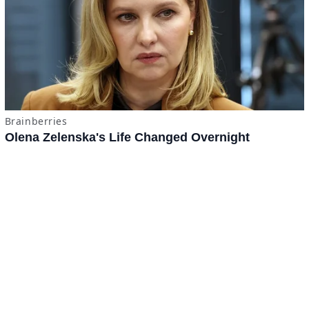
x
ADVERTISING
Términos y Condiciones
·
do.com S de RL de CV