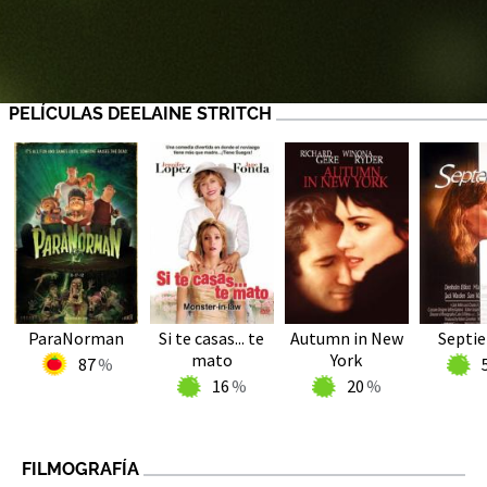
PELÍCULAS DEELAINE STRITCH
ParaNorman
Si te casas... te
Autumn in New
Septi
mato
York
87
16
20
FILMOGRAFÍA