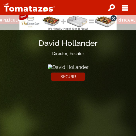
PELÍCULAS STREAMING GRATIS
NOTICIAS DESTACADAS
CRÍTICA A
David Hollander
Director, Escritor
SEGUIR