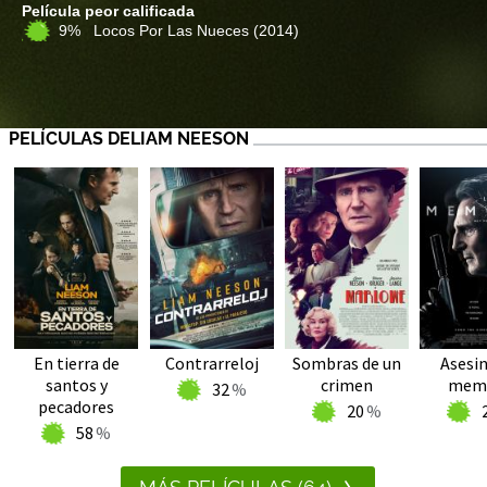
Película peor calificada
9% Locos Por Las Nueces
(2014)
PELÍCULAS DELIAM NEESON
En tierra de
Contrarreloj
Sombras de un
Asesin
santos y
crimen
memo
32
pecadores
20
58