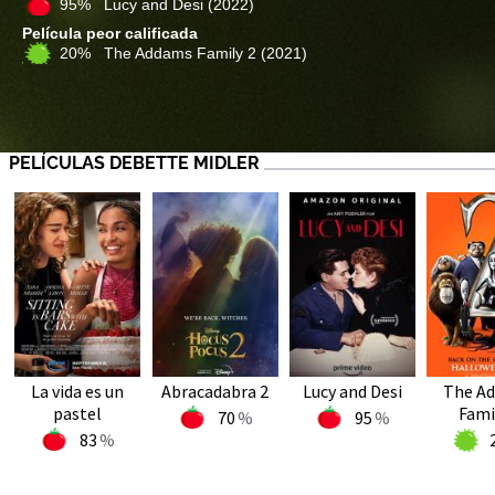
95% Lucy and Desi
(2022)
Película peor calificada
20% The Addams Family 2
(2021)
PELÍCULAS DEBETTE MIDLER
La vida es un
Abracadabra 2
Lucy and Desi
The A
pastel
Fami
70
95
83