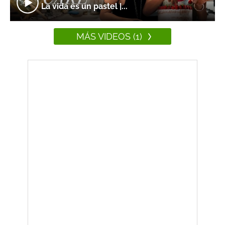
La vida es un pastel |...
MÁS VIDEOS (1)