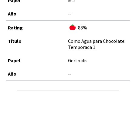
M.J
--
88%
Como Agua para Chocolate:
Temporada 1
Gertrudis
--