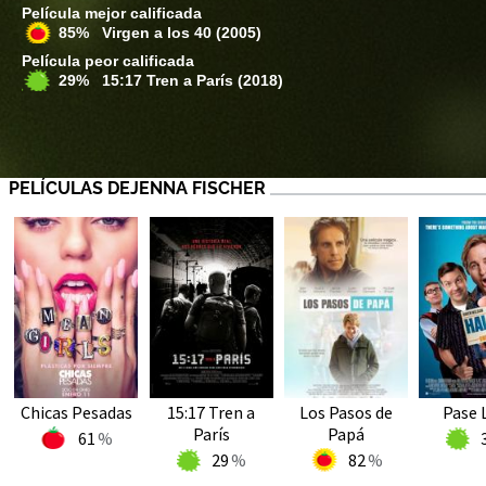
Película mejor calificada
85% Virgen a los 40
(2005)
Película peor calificada
29% 15:17 Tren a París
(2018)
PELÍCULAS DEJENNA FISCHER
Chicas Pesadas
15:17 Tren a
Los Pasos de
Pase 
París
Papá
61
29
82