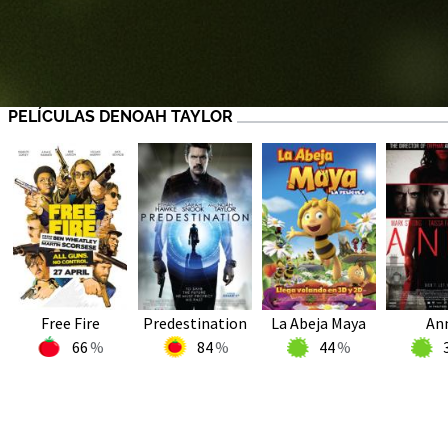
PELÍCULAS DENOAH TAYLOR
Free Fire
Predestination
La Abeja Maya
An
66
84
44