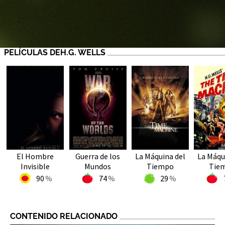
PELÍCULAS DEH.G. WELLS
El Hombre
Guerra de los
La Máquina del
La Máqu
Invisible
Mundos
Tiempo
Tie
90
74
29
CONTENIDO RELACIONADO