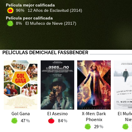
Película mejor calificada
96% 12 Años de Esclavitud
(2014)
Película peor calificada
8% El Muñeco de Nieve
(2017)
PELÍCULAS DEMICHAEL FASSBENDER
Gol Gana
El Asesino
X-Men: Dark
El Muñ
Phoenix
Nie
47
84
29