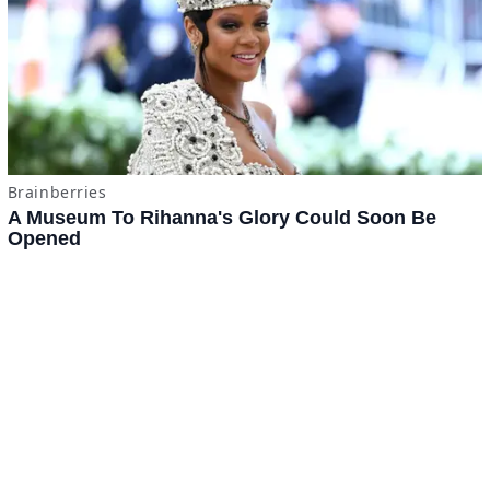
x
ADVERTISING
Términos y Condiciones
·
do.com S de RL de CV