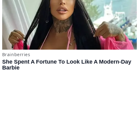
Tomatazos
Jitomámetro
Contacto
·
Derechos Reservados ©
BuscaTo