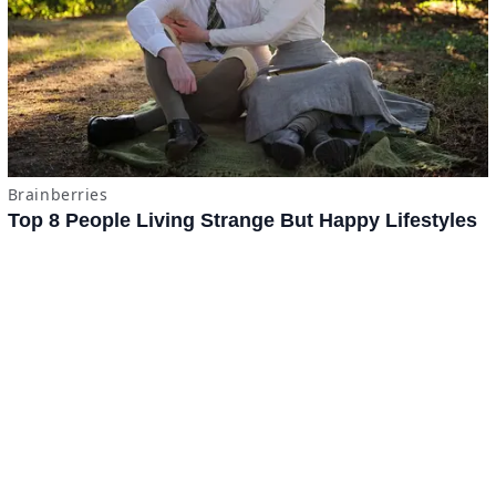
Tomatazos
Jitomámetro
Contacto
·
Derechos Reservados ©
BuscaTo