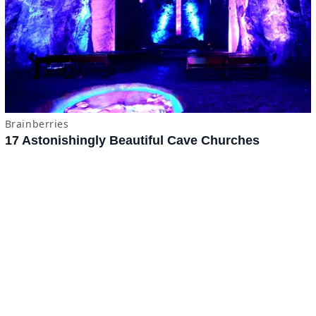
x
ADVERTISING
Términos y Condiciones
·
do.com S de RL de CV