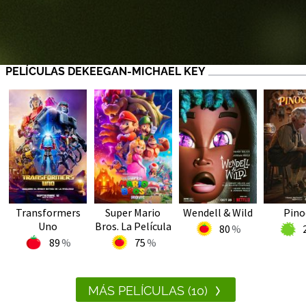
PELÍCULAS DEKEEGAN-MICHAEL KEY
Transformers
Super Mario
Wendell & Wild
Pino
Uno
Bros. La Película
80
89
75
MÁS PELÍCULAS (10)