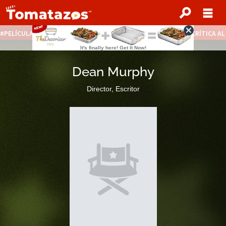
PELÍCULAS STREAMING GRATIS
NOTICIAS DESTACADAS
CRÍTICA A
Dean Murphy
Director, Escritor