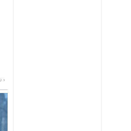
Spin Me Round
47
The Sparks
Brothers
95
5)