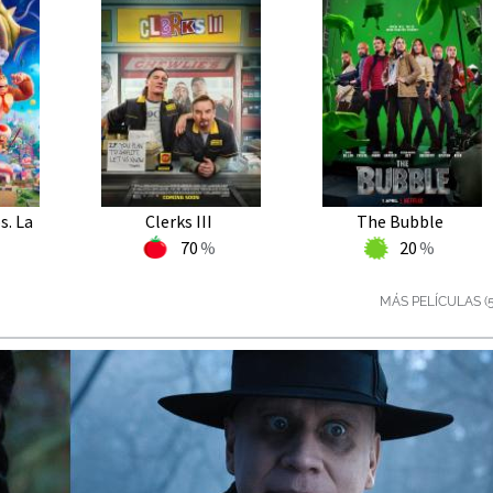
s. La
Clerks III
The Bubble
70
20
MÁS PELÍCULAS (