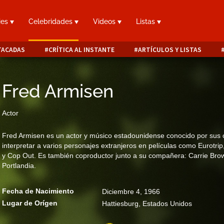
ies
Celebridades
Videos
Listas
TACADAS
CRÍTICA AL INSTANTE
ARTÍCULOS Y LISTAS
Fred Armisen
Actor
Fred Armisen es un actor y músico estadounidense conocido por sus c
interpretar a varios personajes extranjeros en películas como Eurot
y Cop Out. Es también coproductor junto a su compañera: Carrie Bro
Portlandia.
Fecha de Nacimiento
Diciembre 4, 1966
Lugar de Orígen
Hattiesburg, Estados Unidos