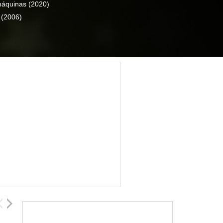
 máquinas
(2020)
s
(2006)