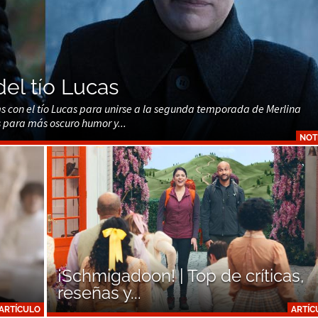
del tío Lucas
ms con el tío Lucas para unirse a la segunda temporada de Merlina
 para más oscuro humor y...
NOT
¡Schmigadoon! | Top de críticas,
reseñas y...
ARTÍCULO
ARTÍC