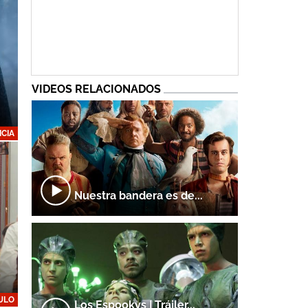
VIDEOS RELACIONADOS
ICIA
Nuestra bandera es de...
ULO
Los Espookys | Tráiler...