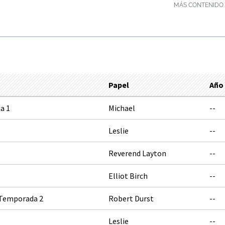
MÁS CONTENIDO 
Papel
Año
a 1
Michael
--
Leslie
--
Reverend Layton
--
Elliot Birch
--
 Temporada 2
Robert Durst
--
Leslie
--