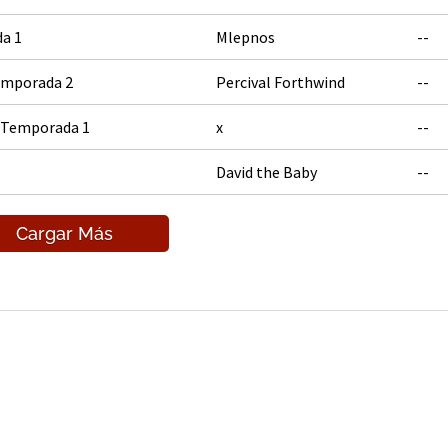
a 1
Mlepnos
--
Temporada 2
Percival Forthwind
--
: Temporada 1
x
--
David the Baby
--
Cargar Más