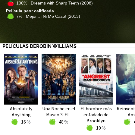
100% Dreams with Sharp Teeth
(2008)
Película peor calificada
7% Mejor... ¡Ni Me Caso!
(2013)
PELÍCULAS DEROBIN WILLIAMS
Absolutely
Una Noche en el
El hombre más
Reinvent
Anything
Museo 3: El...
enfadado de
Am
Brooklyn
16
48
10