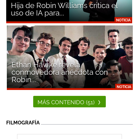
Hija de Robin Williams critica el
uso de IA para...
NOTICIA
Ethan Hawke revela
conmovedora anécdota con
Robin...
NOTICIA
MÁS CONTENIDO (51)
FILMOGRAFÍA