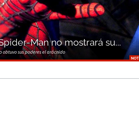
Spider-Man no mostrará su...
o obtuvo sus poderes el arácnido
NOT