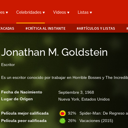
ies
Celebridades
Videos
Listas
TACADAS
CRÍTICA AL INSTANTE
ARTÍCULOS Y LISTAS
Jonathan M. Goldstein
Escritor
Es un escritor conocido por trabajar en Horrible Bosses y The Incredi
Fecha de Nacimiento
Septiembre 3, 1968
Lugar de Orígen
Nueva York, Estados Unidos
Película mejor calificada
92% Spider-Man: De Regreso 
Película peor calificada
26% Vacaciones
(2015)