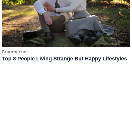
x
ADVERTISING
Términos y Condiciones
·
do.com S de RL de CV