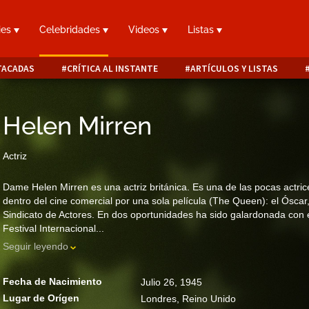
ies
Celebridades
Videos
Listas
TACADAS
CRÍTICA AL INSTANTE
ARTÍCULOS Y LISTAS
Helen Mirren
Actriz
Dame Helen Mirren es una actriz británica. Es una de las pocas actri
dentro del cine comercial por una sola película (The Queen): el Óscar
Sindicato de Actores. En dos oportunidades ha sido galardonada con e
Festival Internacional...
Seguir leyendo
Fecha de Nacimiento
Julio 26, 1945
Lugar de Orígen
Londres, Reino Unido