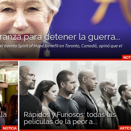
anza para detener la guerra...
 el evento Spirit of Hope Benefit en Toronto, Canadá, opinó que el
NOT
lla
Rápidos y Furiosos: todas las
películas de la peor a...
NOTICIA
ARTÍC