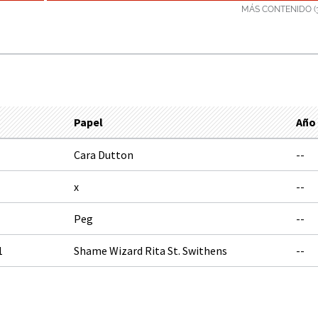
MÁS CONTENIDO (
Papel
Año
Cara Dutton
--
1
x
--
Peg
--
1
Shame Wizard Rita St. Swithens
--