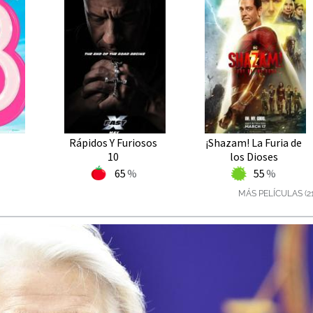
Rápidos Y Furiosos
¡Shazam! La Furia de
10
los Dioses
65
55
MÁS PELÍCULAS (2