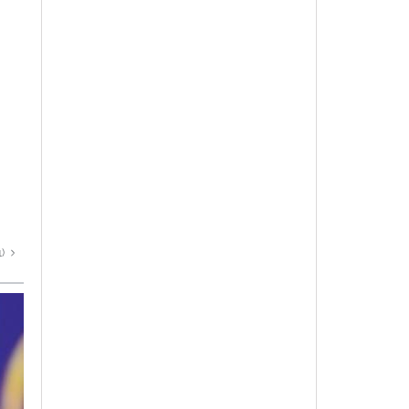
Alas Blancas
The Duke
87
87
1)