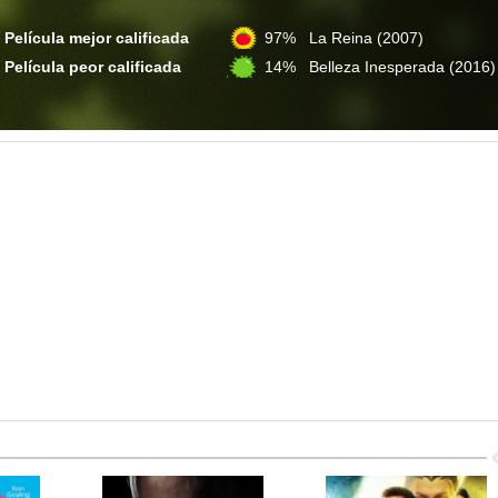
Película mejor calificada
97% La Reina
(2007)
Película peor calificada
14% Belleza Inesperada
(2016)