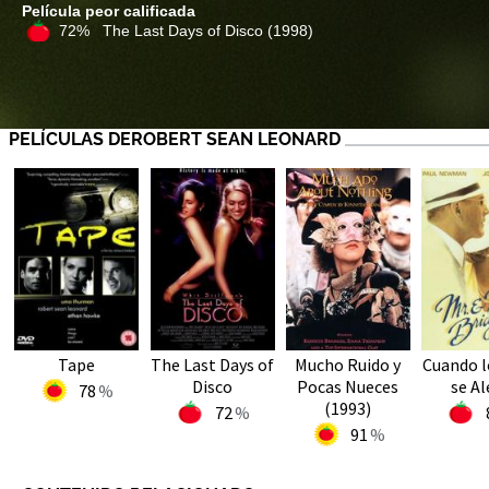
Película peor calificada
72% The Last Days of Disco
(1998)
PELÍCULAS DEROBERT SEAN LEONARD
Tape
The Last Days of
Mucho Ruido y
Cuando l
Disco
Pocas Nueces
se Al
78
(1993)
72
91