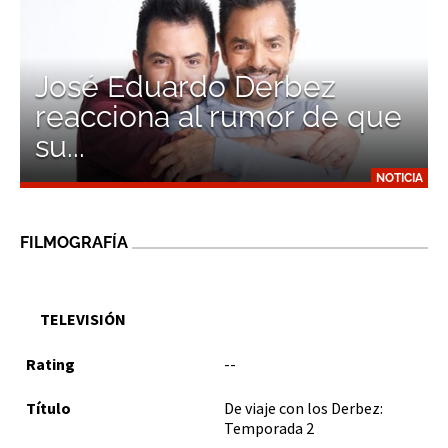
José Eduardo Derbez
reacciona al rumor de que
su...
NOTICIA
FILMOGRAFÍA
TELEVISIÓN
--
De viaje con los Derbez:
Temporada 2