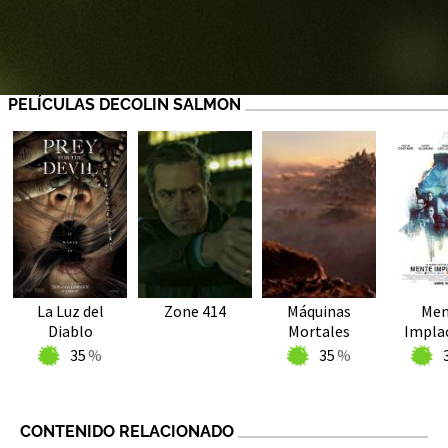
PELÍCULAS DECOLIN SALMON
La Luz del
Zone 414
Máquinas
Men
Diablo
Mortales
Impla
35
35
CONTENIDO RELACIONADO