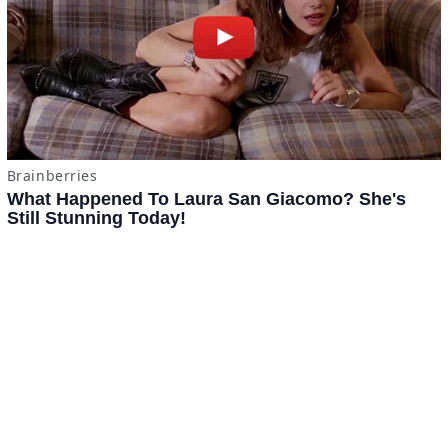
x
ADVERTISING
Términos y Condiciones
·
do.com S de RL de CV