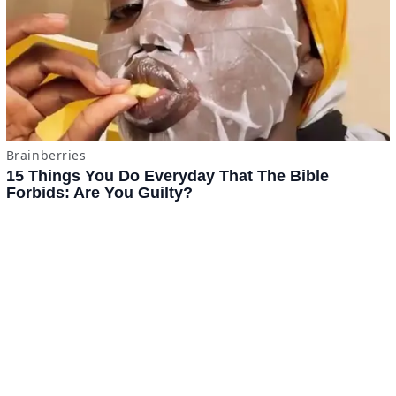
Tomatazos
Jitomámetro
Contacto
·
Derechos Reservados ©
BuscaTo