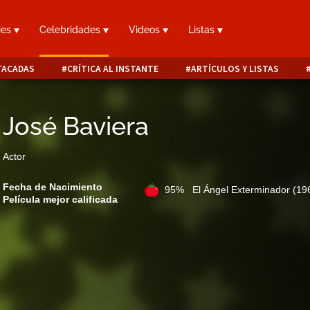
ies
Celebridades
Videos
Listas
TACADAS
CRÍTICA AL INSTANTE
ARTÍCULOS Y LISTAS
José Baviera
Actor
Fecha de Nacimiento
95% El Ángel Exterminador
(19
Película mejor calificada