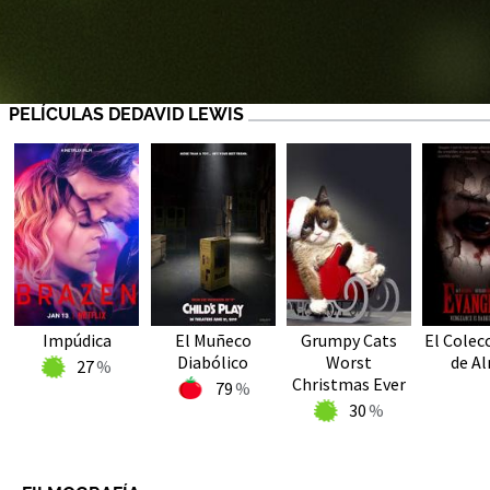
PELÍCULAS DEDAVID LEWIS
Impúdica
El Muñeco
Grumpy Cats
El Colec
Diabólico
Worst
de A
27
Christmas Ever
79
30