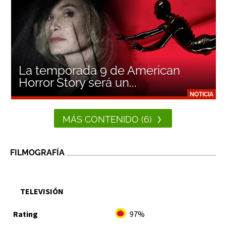
La temporada 9 de American
Horror Story será un...
NOTICIA
MÁS CONTENIDO (6)
FILMOGRAFÍA
TELEVISIÓN
97%