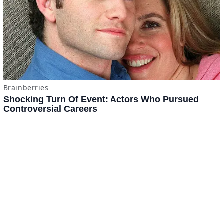
Tomatazos
Jitomámetro
Contacto
·
Derechos Reservados ©
BuscaTo