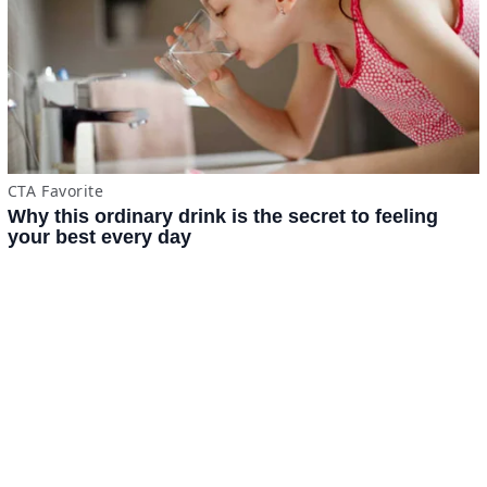
x
ADVERTISING
Términos y Condiciones
·
do.com S de RL de CV