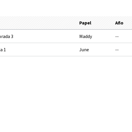
Papel
Año
orada 3
Maddy
--
a 1
June
--