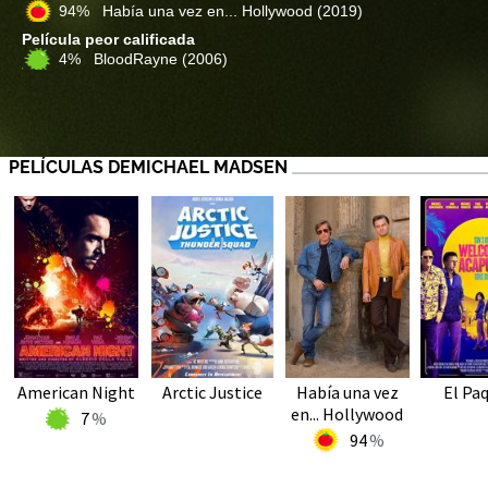
94% Había una vez en... Hollywood
(2019)
Película peor calificada
4% BloodRayne
(2006)
PELÍCULAS DEMICHAEL MADSEN
American Night
Arctic Justice
Había una vez
El Pa
en... Hollywood
7
94